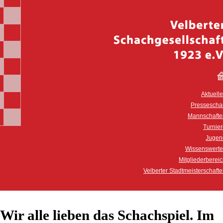
Aktuell
Pressescha
Mannschafte
Turnie
Jugen
Wissenswerte
Mitgliederberei
Velberter Stadtmeisterschaft
Wir alle lieben das Schachspiel. Im