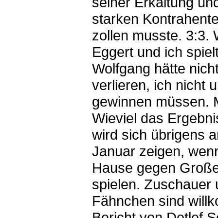
seiner Erkältung un
starken Kontrahente
zollen musste. 3:3.
Eggert und ich spiel
Wolfgang hätte nich
verlieren, ich nicht 
gewinnen müssen. Mi
Wieviel das Ergebnis
wird sich übrigens 
Januar zeigen, wenn
Hause gegen Groß
spielen. Zuschauer
Fähnchen sind will
Bericht von Detlef 