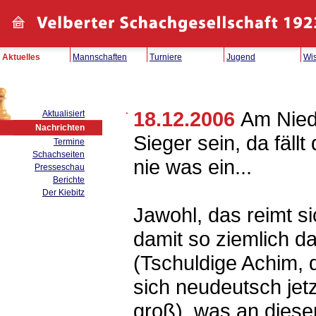
Aktuelles
Mannschaften
Turniere
Jugend
Wi
18.12.2006
Am Nied
Aktualisiert
Nachrichten
Sieger sein, da fällt
Termine
Schachseiten
nie was ein...
Presseschau
Berichte
Der Kiebitz
Jawohl, das reimt si
damit so ziemlich d
(Tschuldige Achim, 
sich neudeutsch jetz
groß), was an dies