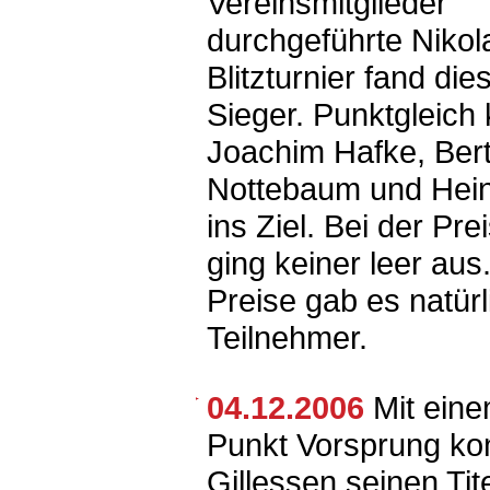
Vereinsmitglieder
durchgeführte Nikol
Blitzturnier fand die
Sieger. Punktgleic
Joachim Hafke, Ber
Nottebaum und Hein
ins Ziel. Bei der Pre
ging keiner leer au
Preise gab es natürli
Teilnehmer.
04.12.2006
Mit ein
Punkt Vorsprung kon
Gillessen seinen Ti